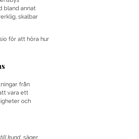
ed bland annat
rklig, skalbar
o för att höra hur
as
tningar från
tt vara ett
tigheter och
till kund
,
säger