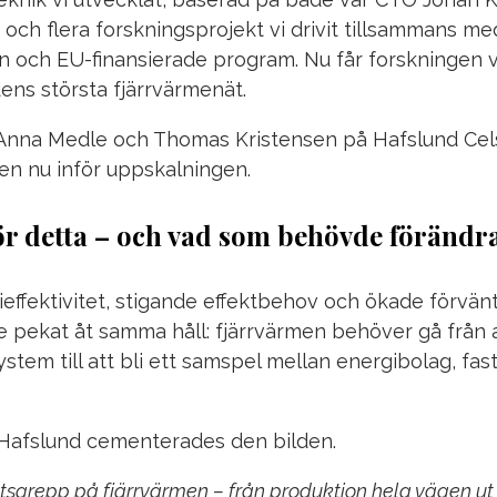
och flera forskningsprojekt vi drivit tillsammans m
 och EU‑finansierade program. Nu får forskningen ve
dens största fjärrvärmenät.
 Anna Medle och Thomas Kristensen på Hafslund Celsi
en nu inför uppskalningen.
ör detta – och vad som behövde förändr
effektivitet, stigande effektbehov och ökade förvän
 pekat åt samma håll: fjärrvärmen behöver gå från a
ystem till att bli ett samspel mellan energibolag, fas
e Hafslund cementerades den bilden.
hetsgrepp på fjärrvärmen – från produktion hela vägen ut 