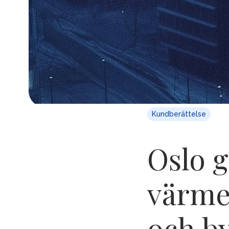
Kundberättelse
Oslo g
värme
och b