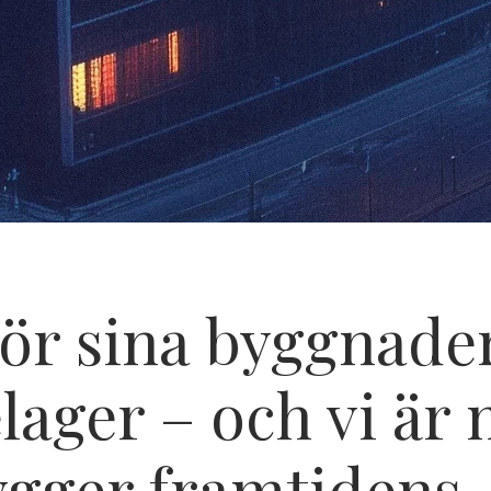
ör sina byggnader 
lager – och vi är
ygger framtidens