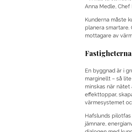
Anna Medle, Chef 
Kunderna måste kun
planera smartare. 
mottagare av värm
Fastigheternas
En byggnad är i gr
marginellt – så li
minskas när nätet 
effekttoppar, skap
värmesystemet och
Hafslunds pilotfas
jämnare, energian
dialogen med kunde