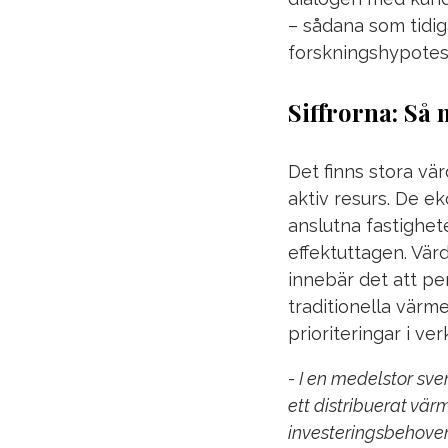
– sådana som tidig
forskningshypotes. 
Siffrorna: Så 
Det finns stora v
aktiv resurs. De e
anslutna fastighet
effektuttagen. Värd
innebär det att p
traditionella värme
prioriteringar i v
-
I en medelstor sv
ett distribuerat vä
investeringsbehoven