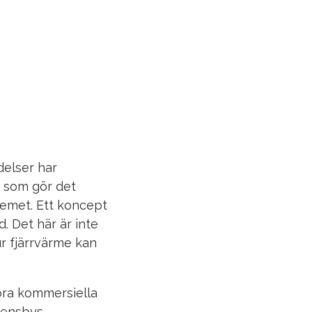
delser har
e som gör det
stemet. Ett koncept
. Det här är inte
ur fjärrvärme kan
tora kommersiella
 Kensbys