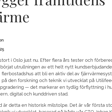
värme
on
25
ort i Oslo just nu. Efter flera års tester och förbere
börjat utrullningen av ett helt nytt kundserbjudand
s flerbostadshus att bli en aktiv del av fjärrvärmesy
på den forskning och teknik vi utvecklat på Utilifeed
pgradering — det markerar en tydlig förflyttning i h
ern, digital och kunddriven stad.
d är detta en historisk milstolpe. Det är vår första s
teknik vi utvecklat, baserad på både vår CTO Johan