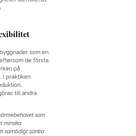
n
xibilitet
a byggnader som en
 eftersom de första
erkan på
. I praktiken
duktion,
öras till andra
v värmebehovet som
el minska
ch samtidigt sänka