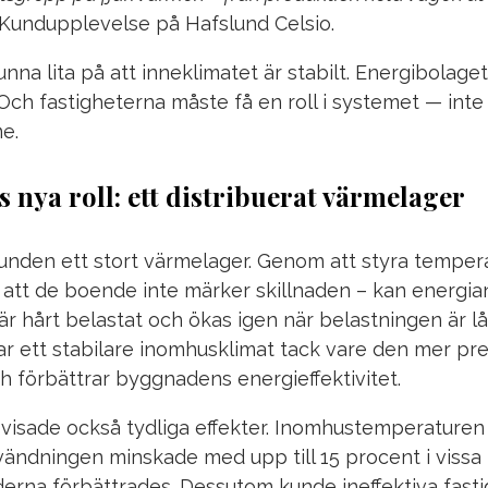
Kundupplevelse på Hafslund Celsio.
na lita på att inneklimatet är stabilt. Energibolag
Och fastigheterna måste få en roll i systemet — inte
e.
 nya roll: ett distribuerat värmelager
unden ett stort värmelager. Genom att styra temper
te att de boende inte märker skillnaden – kan energ
är hårt belastat och ökas igen när belastningen är lå
ar ett stabilare inomhusklimat tack vare den mer pre
 förbättrar byggnadens energieffektivitet.
 visade också tydliga effekter. Inomhustemperaturen
vändningen minskade med upp till 15 procent i viss
rna förbättrades. Dessutom kunde ineffektiva fastig