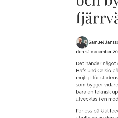
fjärr
Samuel Janss
den 12 december 20
Det händer något st
Hafslund Celsio på
möjligt för staden
som bygger vidare 
bara en teknisk up
utvecklas i en mod
För oss på Utilifee
utrullning av den 