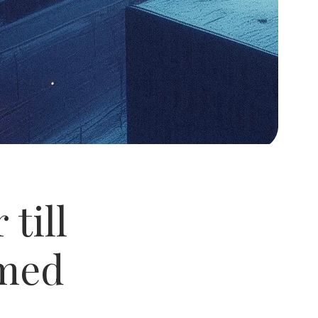
till
 med