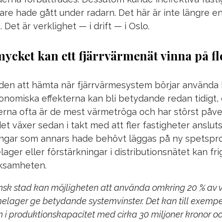
are hade gått under radarn. Det här är inte längre e
Det är verklighet — i drift — i Oslo.
mycket kan ett fjärrvärmenät vinna på fle
ärden att hämta när fjärrvärmesystem börjar använd
konomiska effekterna kan bli betydande redan tidigt,
erna ofta är de mest värmetröga och har störst påv
et växer sedan i takt med att fler fastigheter ansluts
engar som annars hade behövt läggas på ny spetspro
lager eller förstärkningar i distributionsnätet kan frig
erksamheten.
ensk stad kan möjligheten att använda omkring 20 % a
rmelager ge betydande systemvinster. Det kan till exemp
 i produktionskapacitet med cirka 30 miljoner kronor o