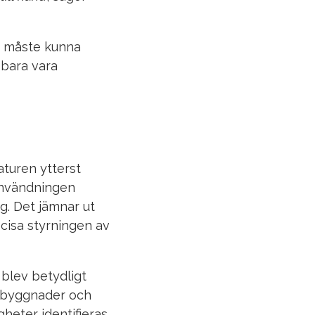
et måste kunna
 bara vara
aturen ytterst
ianvändningen
g. Det jämnar ut
cisa styrningen av
 blev betydligt
a byggnader och
heter identifieras