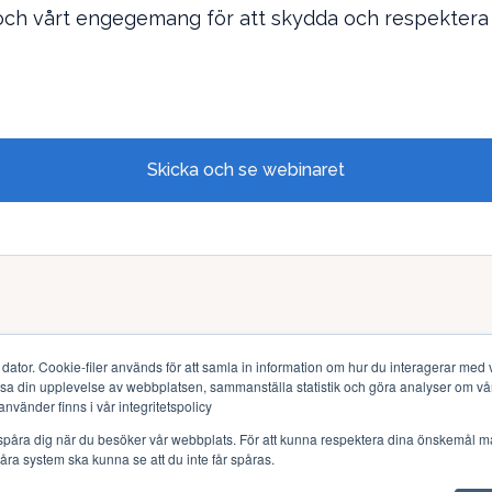
ch vårt engegemang för att skydda och respektera din 
Skicka och se webinaret
dator. Cookie-filer används för att samla in information om hur du interagerar med v
passa din upplevelse av webbplatsen, sammanställa statistik och göra analyser om 
använder finns i vår integritetspolicy
spåra dig när du besöker vår webbplats. För att kunna respektera dina önskemål m
Policies
 våra system ska kunna se att du inte får spåras.
Copyright © 2025 Utilifeed AB. All rights reserved.